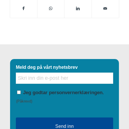
Meld deg på vårt nyhetsbrev
E-
post
Tillatelse
Jeg godtar personvernerklæringen.
(Påkrevd)
(Påkrevd)