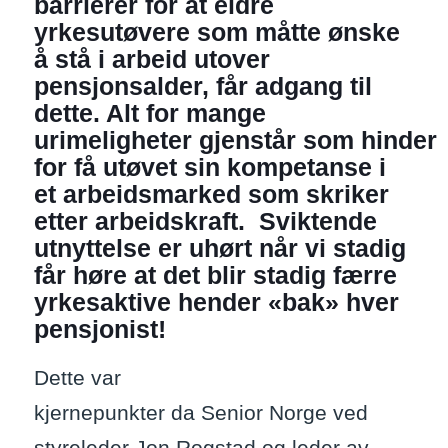
barrierer for at eldre
yrkesutøvere som måtte ønske
å stå i arbeid utover
pensjonsalder, får adgang til
dette. Alt for mange
urimeligheter gjenstår som hinder
for få utøvet sin kompetanse i
et arbeidsmarked som skriker
etter arbeidskraft. Sviktende
utnyttelse er uhørt når vi stadig
får høre at det blir stadig færre
yrkesaktive hender «bak» hver
pensjonist!
Dette var
kjernepunkter da Senior Norge ved
styreleder Jon Rogstad og leder av