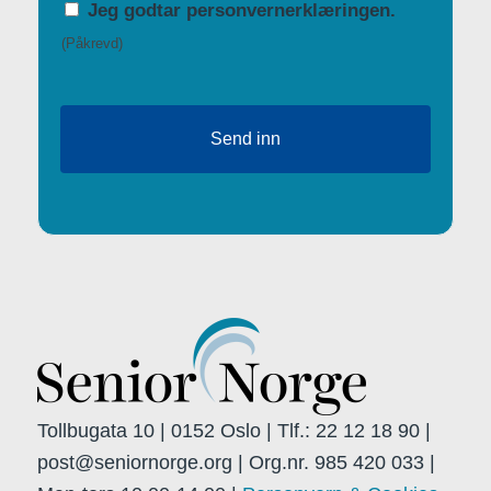
Tillatelse
Jeg godtar personvernerklæringen.
(Påkrevd)
(Påkrevd)
Tollbugata 10 | 0152 Oslo | Tlf.: 22 12 18 90 |
post@seniornorge.org | Org.nr. 985 420 033 |