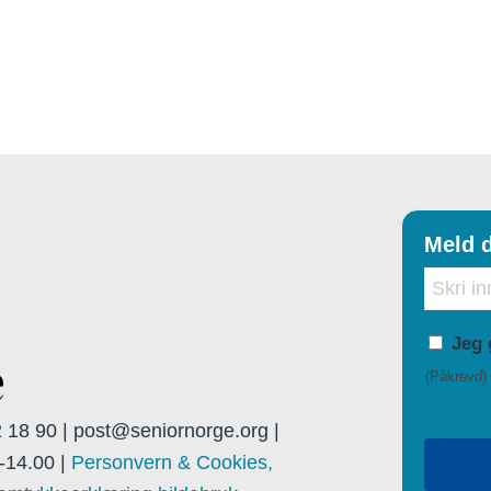
Meld d
E-
post
Tillate
Jeg 
(Påkrevd)
(Påkrevd)
12 18 90 | post@seniornorge.org |
-14.00 |
Personvern & Cookies,