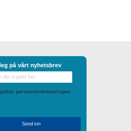
eg på vårt nyhetsbrev
lse
godtar personvernerklæringen.