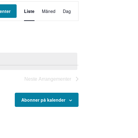
Arrangement
enter
Liste
Måned
Dag
Views
Navigation
Neste
Arrangementer
Abonner på kalender