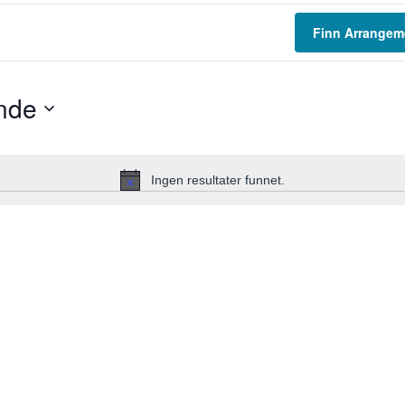
Finn Arrangem
nde
Ingen resultater funnet.
Merknad